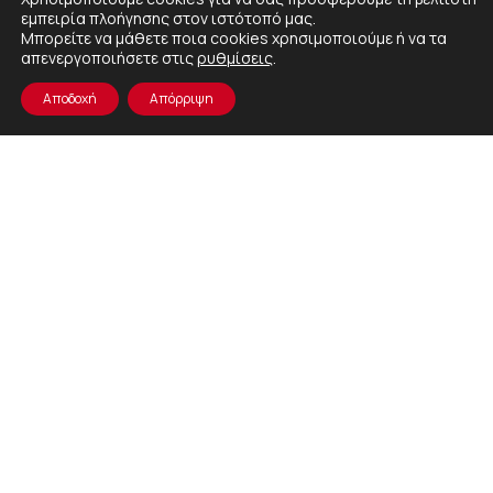
εμπειρία πλοήγησης στον ιστότοπό μας.
Μπορείτε να μάθετε ποια cookies χρησιμοποιούμε ή να τα
απενεργοποιήσετε στις
ρυθμίσεις
.
Αποδοχή
Απόρριψη
ΠΟΛΙΤΙΚΗ
ΟΡΟΙ
ΠΟΛΙΤΙΚΗ
ΕΤΑΙΡΙΚΗ
ΑΣΦΑΛΕΙΑΣ
ΧΡΗΣΗΣ
ΑΠΟΡΡΗΤΟΥ
ΠΟΛΙΤΙΚΗ
ΠΛΗΡΟΦΟΡΙΩΝ