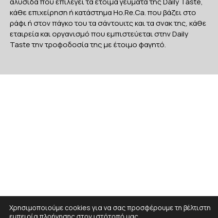
αλυσίδα που επιλέγει τα έτοιμα γεύματα της Daily Taste,
κάθε επιχείρηση ή κατάστημα Ho.Re.Ca. που βάζει στο
ράφι ή στον πάγκο του τα σάντουιτς και τα σνακ της, κάθε
εταιρεία και οργανισμό που εμπιστεύεται στην Daily
Taste την τροφοδοσία της με έτοιμο φαγητό.
Χρησιμοποιούμε cookies για να σας προσφέρουμε τη βέλτιστη
εμπειρία πλοήγησης στον ιστότοπό μας.