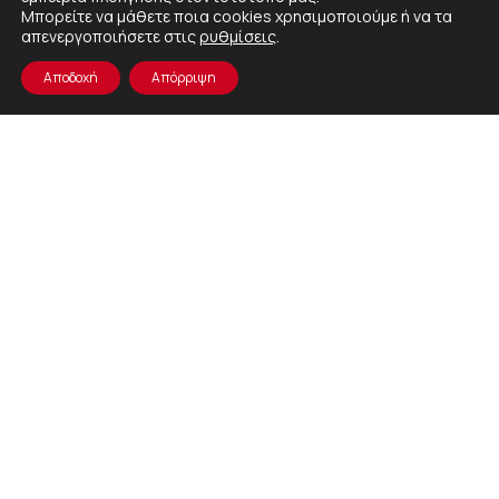
Μπορείτε να μάθετε ποια cookies χρησιμοποιούμε ή να τα
απενεργοποιήσετε στις
ρυθμίσεις
.
Αποδοχή
Απόρριψη
ΠΟΛΙΤΙΚΗ
ΟΡΟΙ
ΠΟΛΙΤΙΚΗ
ΕΤΑΙΡΙΚΗ
ΑΣΦΑΛΕΙΑΣ
ΧΡΗΣΗΣ
ΑΠΟΡΡΗΤΟΥ
ΠΟΛΙΤΙΚΗ
ΠΛΗΡΟΦΟΡΙΩΝ
© 2026 DAILY TASTE. All Rights Reserved.